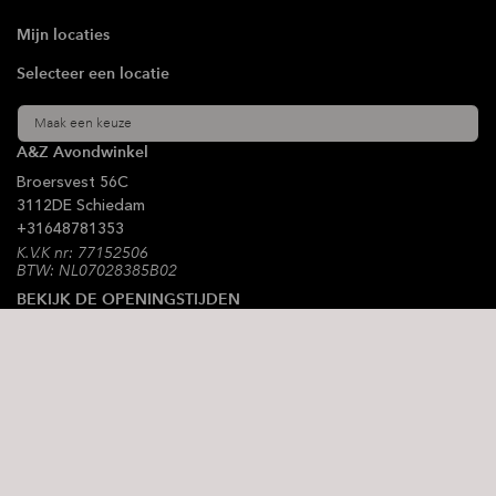
Mijn locaties
Selecteer een locatie
Maak een keuze
A&Z Avondwinkel
Broersvest
56C
3112DE
Schiedam
+31
648781353
K.V.K nr: 77152506
BTW: NL07028385B02
BEKIJK DE OPENINGSTIJDEN
Blijf op de hoogte
Schrijf je in voor onze nieuwsbrief
Ondersteunde betaalmethode