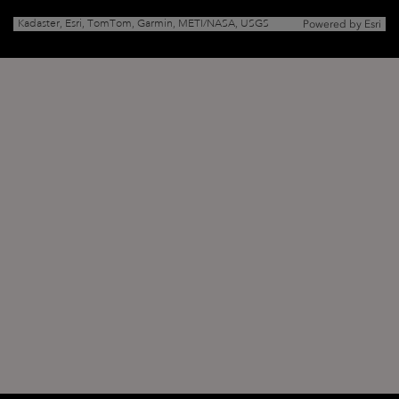
Kadaster, Esri, TomTom, Garmin, METI/NASA, USGS
Powered by
Esri