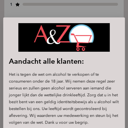
1
Sarah Jones -
12 April 2026
excellent service
Aandacht alle klanten:
Het is tegen de wet om alcohol te verkopen of te
consumeren onder de 18 jaar. Wij nemen deze regel zeer
serieus en zullen geen alcohol serveren aan iemand die
jonger lijkt dan de wettelijke drinkleeftijd. Zorg dat u in het
bezit bent van een geldig identiteitsbewijs als u alcohol wilt
bestellen bij ons. Uw leeftijd wordt gecontroleerd bij
aflevering. Wij waarderen uw medewerking en steun bij het
Manolya -
24 Januari 2026
volgen van de wet. Dank u voor uw begrip.
Perfect