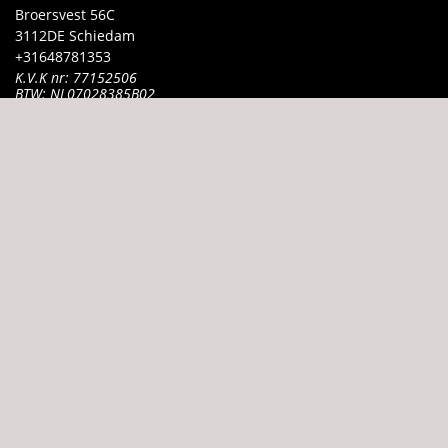
Broersvest
56C
3112DE
Schiedam
+31
648781353
K.V.K nr: 77152506
BTW: NL07028385B02
BEKIJK DE OPENINGSTIJDEN
Blijf op de hoogte
Schrijf je in voor onze nieuwsbrief
Ondersteunde betaalmethode
Algemene voorwaarden
Site door:
APPSMEN
©
2026
Appsmen